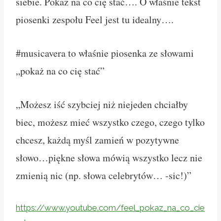
siebie. Pokaż na co cię stać…. O właśnie tekst
piosenki zespołu Feel jest tu idealny….
#musicavera to właśnie piosenka ze słowami
„pokaż na co cię stać”
„Możesz iść szybciej niż niejeden chciałby
biec,
możesz mieć wszystko czego, czego tylko
chcesz,
każdą myśl zamień w pozytywne
słowo…piękne słowa mówią wszystko lecz nie
zmienią nic (np. słowa celebrytów… -sic!)”
https://www.youtube.com/feel_pokaz_na_co_cie