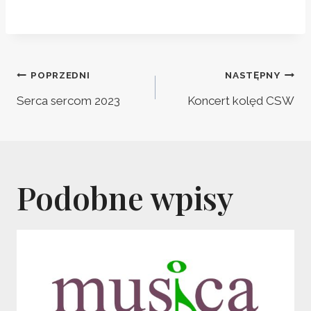
Nawigacja
POPRZEDNI
NASTĘPNY
wpisu
Serca sercom 2023
Koncert kolęd CSW
Podobne wpisy