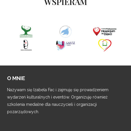
WSPIERAM
O MNIE
Nazywam się Izabela Fac i zajmuję się prowadzeniem
wydarzeń kulturalnych i eventów. Organizuję również
szkolenia medialne dla nauczycieli i organizacji
pozarządowych.