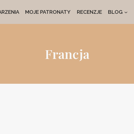
RZENIA
MOJE PATRONATY
RECENZJE
BLOG
Francja