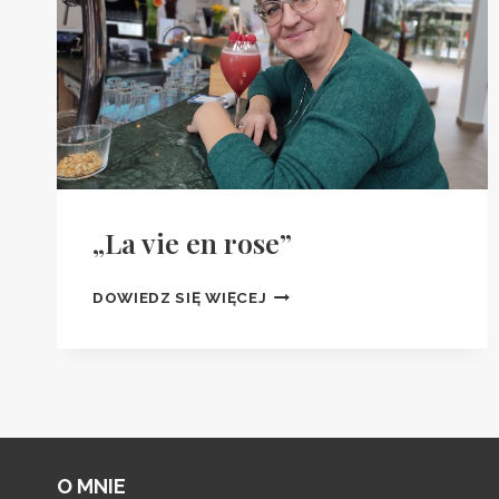
„La vie en rose”
„LA
DOWIEDZ SIĘ WIĘCEJ
VIE
EN
ROSE”
O MNIE