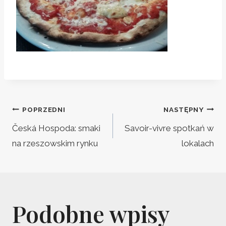
Nawigacja
POPRZEDNI
NASTĘPNY
wpisu
Česká Hospoda: smaki
Savoir-vivre spotkań w
na rzeszowskim rynku
lokalach
Podobne wpisy