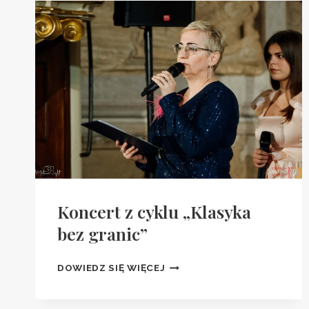
WOJEWÓDZTWA
PODKARPACKIEGO
W
DZIEDZINIE
KULTURY
Koncert z cyklu „Klasyka
bez granic”
KONCERT
DOWIEDZ SIĘ WIĘCEJ
Z
CYKLU