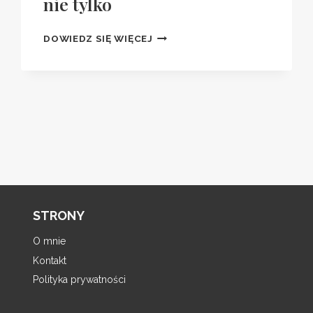
nie tylko
SPOTKANIE
DOWIEDZ SIĘ WIĘCEJ
„MIKROFON
I
PIÓRO”
–
tępna
O
DZIENNIKARSTWIE
na
I
NIE
TYLKO
STRONY
O mnie
Kontakt
Polityka prywatności