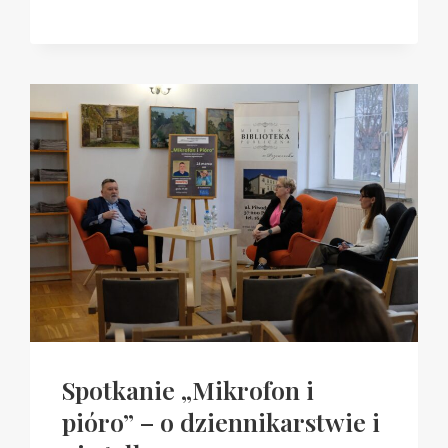
LITERATURĄ”
W
WIKLINOWYM
WYDANIU
Spotkanie „Mikrofon i
pióro” – o dziennikarstwie i