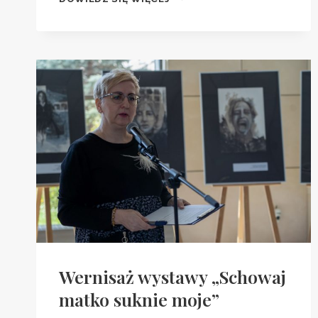
V
EDYCJI
NAGRÓD
BISKUPA
SANDOMIERSKIEGO
ARBOR
BONA
Wernisaż wystawy „Schowaj
matko suknie moje”