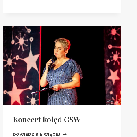
Z
KS.
DR.
WOJCIECHEM
KANIĄ
Koncert kolęd CSW
KONCERT
DOWIEDZ SIĘ WIĘCEJ