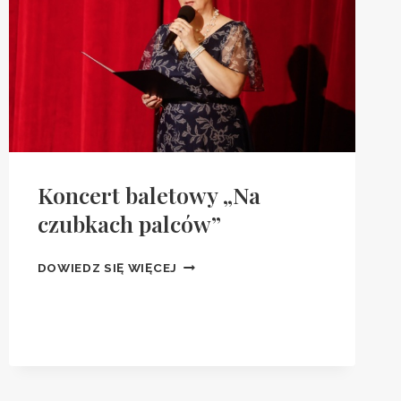
Koncert baletowy „Na
czubkach palców”
KONCERT
DOWIEDZ SIĘ WIĘCEJ
BALETOWY
„NA
CZUBKACH
PALCÓW”