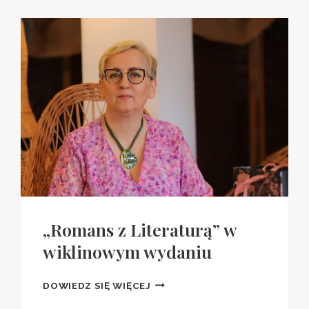
W
NASZEJ
BAJCE”
„Romans z Literaturą” w
wiklinowym wydaniu
„ROMANS
DOWIEDZ SIĘ WIĘCEJ
Z