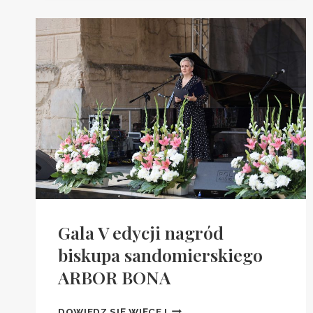
„KLASYKA
BEZ
GRANIC”
Gala V edycji nagród
biskupa sandomierskiego
ARBOR BONA
GALA
DOWIEDZ SIĘ WIĘCEJ