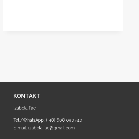
KOLĘD
CSW
KONTAKT
Izabela Fac
Tel./WhatsApp: (+48) 608 090 510
E-mail. izabela.fac@gmail.com