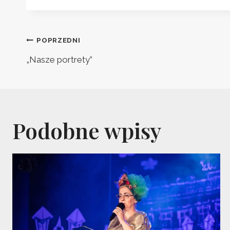
Nawigacja
POPRZEDNI
wpisu
„Nasze portrety”
Podobne wpisy