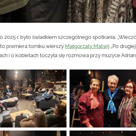
 2025 r. było świadkiem szczególnego spotkania. „Wieczó
 to premiera tomiku wierszy
Małgorzaty Matwij
„Po drugiej
zach i o kobietach toczyła się rozmowa przy muzyce Adria