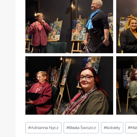
Tagi
#
Adrianna Nycz
#
Beata Świszcz
#
kobiety
#
Mał
wpisu: