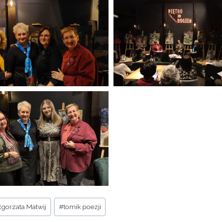
gorzata Matwij
#
tomik poezji