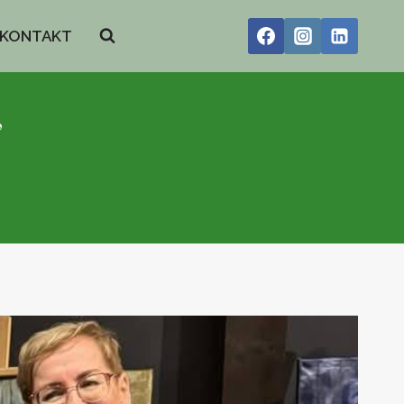
KONTAKT
”