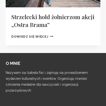
Strzelecki hołd żołnierzom akcji
„Ostra Brama”
STRZELECKI
DOWIEDZ SIĘ WIĘCEJ
HOŁD
ŻOŁNIERZOM
AKCJI
„OSTRA
O MNIE
BRAMA”
Nazywam się Izabela Fac i zajmuję się prowadzeniem
wydarzeń kulturalnych i eventów. Organizuję również
szkolenia medialne dla nauczycieli i organizacji
pozarządowych.