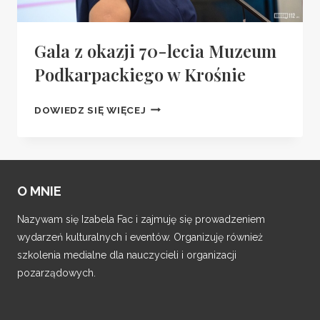
Gala z okazji 70-lecia Muzeum
Podkarpackiego w Krośnie
GALA
DOWIEDZ SIĘ WIĘCEJ
Z
OKAZJI
70-
LECIA
O MNIE
MUZEUM
PODKARPACKIEGO
Nazywam się Izabela Fac i zajmuję się prowadzeniem
W
wydarzeń kulturalnych i eventów. Organizuję również
KROŚNIE
szkolenia medialne dla nauczycieli i organizacji
pozarządowych.