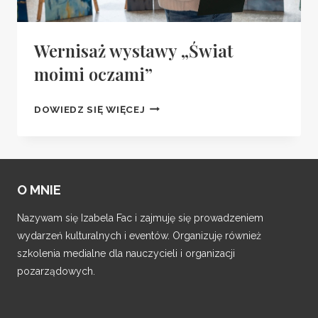
Wernisaż wystawy „Świat
moimi oczami”
WERNISAŻ
DOWIEDZ SIĘ WIĘCEJ
WYSTAWY
„ŚWIAT
MOIMI
OCZAMI”
O MNIE
Nazywam się Izabela Fac i zajmuję się prowadzeniem
wydarzeń kulturalnych i eventów. Organizuję również
szkolenia medialne dla nauczycieli i organizacji
pozarządowych.