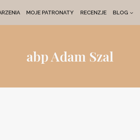
RZENIA
MOJE PATRONATY
RECENZJE
BLOG
abp Adam Szal