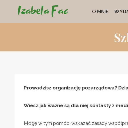
Przejdź
O MNIE
WYDA
do
treści
Sz
Prowadzisz organizację pozarządową? Dział
Wiesz jak ważne są dla niej kontakty z me
Mogę w tym pomóc, wskazać zasady współpracy,