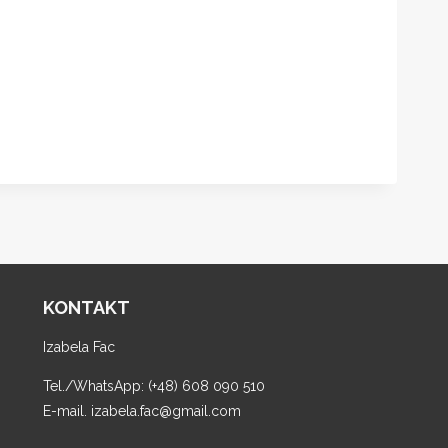
KONTAKT
Izabela Fac
Tel./WhatsApp: (+48) 608 090 510
E-mail. izabela.fac@gmail.com