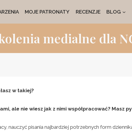
RZENIA
MOJE PATRONATY
RECENZJE
BLOG
kolenia medialne dla 
asz w takiej?
diami, ale nie wiesz jak z nimi współpracować? Masz 
 nauczyć pisania najbardziej potrzebnych form dziennikar