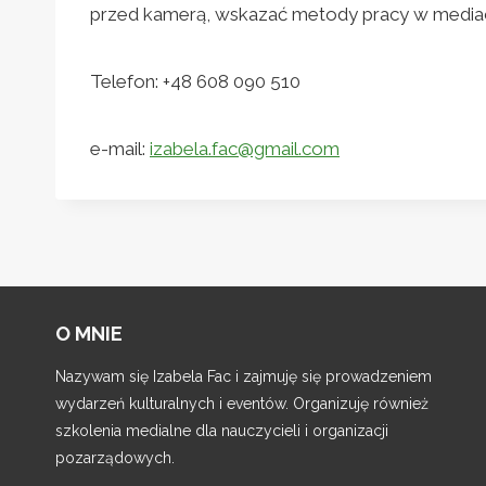
przed kamerą, wskazać metody pracy w media
Telefon: +48 608 090 510
e-mail:
izabela.fac@gmail.com
O MNIE
Nazywam się Izabela Fac i zajmuję się prowadzeniem
wydarzeń kulturalnych i eventów. Organizuję również
szkolenia medialne dla nauczycieli i organizacji
pozarządowych.