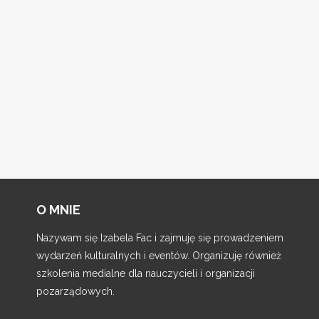
O MNIE
Nazywam się Izabela Fac i zajmuję się prowadzeniem
wydarzeń kulturalnych i eventów. Organizuję również
szkolenia medialne dla nauczycieli i organizacji
pozarządowych.