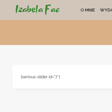
Przejdź
O MNIE
WYDA
do
treści
[serious-slider id=”7″]