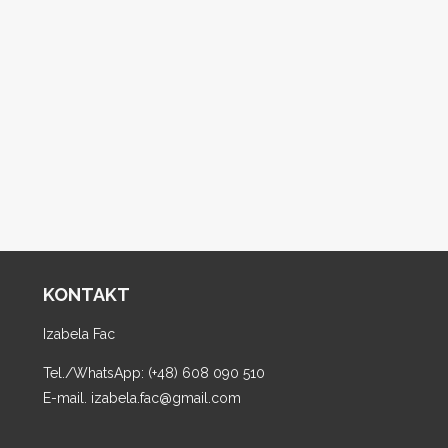
KONTAKT
Izabela Fac
Tel./WhatsApp: (+48) 608 090 510
E-mail. izabela.fac@gmail.com