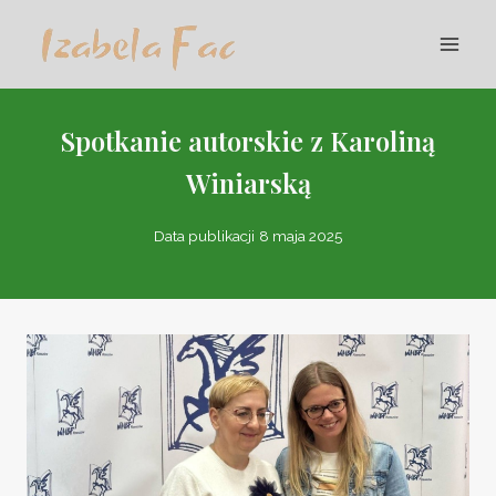
Przejdź
do
treści
Spotkanie autorskie z Karoliną
Winiarską
Data publikacji
8 maja 2025