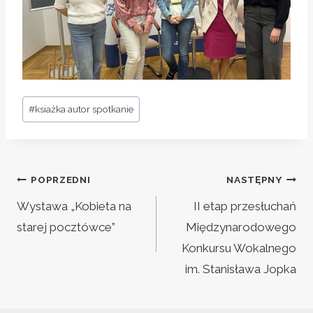
Tagi
#
ksiażka autor spotkanie
wpisu:
Nawigacja
POPRZEDNI
NASTĘPNY
wpisu
Wystawa „Kobieta na
II etap przesłuchań
starej pocztówce”
Międzynarodowego
Konkursu Wokalnego
im. Stanisława Jopka