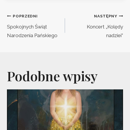
Nawigacja
POPRZEDNI
NASTĘPNY
wpisu
Spokojnych Świąt
Koncert „Kolędy
Narodzenia Pańskiego
nadziei”
Podobne wpisy