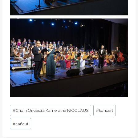
Tagi
#
Chór i Orkiestra Kameralna NICOLAUS
#
koncert
wpisu:
#
Łańcut