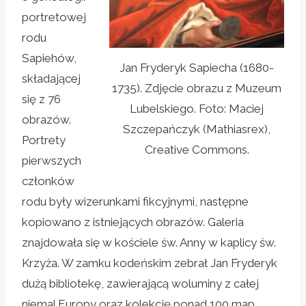
portretowej
rodu
Sapiehów,
Jan Fryderyk Sapiecha (1680-
składającej
1735). Zdjęcie obrazu z Muzeum
się z 76
Lubelskiego. Foto: Maciej
obrazów.
Szczepańczyk (Mathiasrex),
Portrety
Creative Commons.
pierwszych
członków
rodu były wizerunkami fikcyjnymi, następne
kopiowano z istniejących obrazów. Galeria
znajdowała się w kościele św. Anny w kaplicy św.
Krzyża. W zamku kodeńskim zebrał Jan Fryderyk
dużą bibliotekę, zawierającą woluminy z całej
niemal Europy oraz kolekcję ponad 100 map.