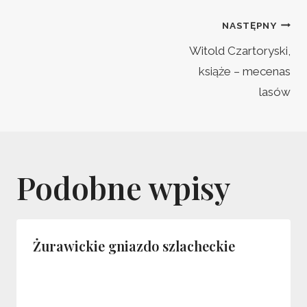
Nawigacja
NASTĘPNY
wpisu
Witold Czartoryski,
książe – mecenas
lasów
Podobne wpisy
Żurawickie gniazdo szlacheckie