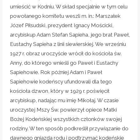
umieścić w Kodniu. W skład specjalnie w tym celu
powołanego komitetu weszli m. in.: Marszałek
Józef Piłsudski, prezydent Ignacy Mościcki,
arcybiskup Adam Stefan Sapieha, jego brat Paweł,
Eustachy Sapieha z linii siewierskiej. We wrześniu
1927 r. obraz uroczyście wrócił do kościoła św.
Anny, do którego wnieśli go Paweł i Eustachy
Sapiehowie. Rok później Adam i Paweł
Sapiehowie kodeńscy ufundowali dla tego
kościoła dzwon, który w 1929 r. poświęcił
arcybiskup, nadając mu imię Mikołaj. W czasie
uroczystej Mszy Św. powierzył opiece Matki
Bożej Kodeńskiej wszystkich członków swojej
rodziny. W ten sposób podkreślił przywiązanie do
dawnego gniazda rodu i podtrzymać kodeńskie