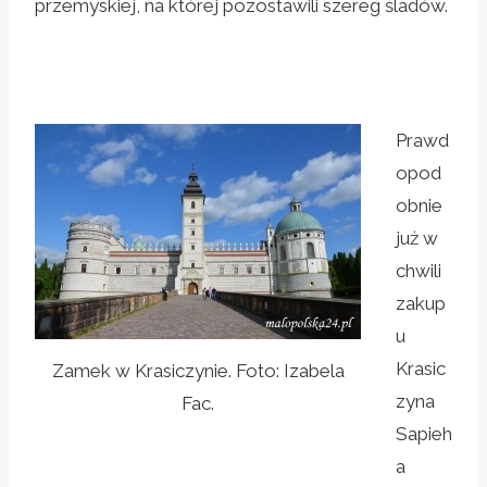
przemyskiej, na której pozostawili szereg śladów.
Prawd
opod
obnie
już w
chwili
zakup
u
Krasic
Zamek w Krasiczynie. Foto: Izabela
zyna
Fac.
Sapieh
a