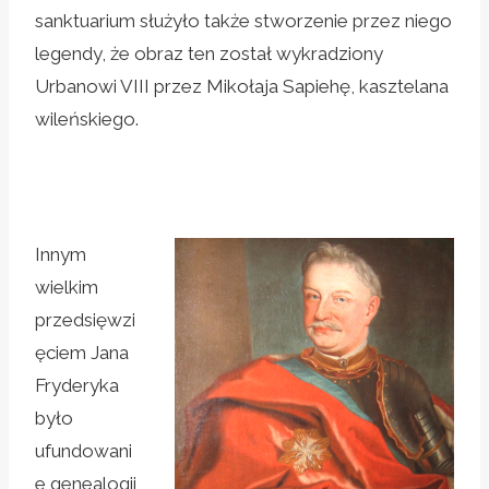
sanktuarium służyło także stworzenie przez niego
legendy, że obraz ten został wykradziony
Urbanowi VIII przez Mikołaja Sapiehę, kasztelana
wileńskiego.
Innym
wielkim
przedsięwzi
ęciem Jana
Fryderyka
było
ufundowani
e genealogii