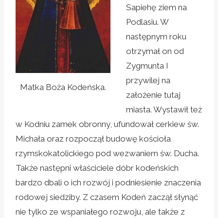
Sapiehę ziem na
Podlasiu. W
następnym roku
otrzymał on od
Zygmunta I
przywilej na
Matka Boża Kodeńska.
założenie tutaj
miasta. Wystawił też
w Kodniu zamek obronny, ufundował cerkiew św.
Michała oraz rozpoczął budowę kościoła
rzymskokatolickiego pod wezwaniem św. Ducha.
Także następni właściciele dóbr kodeńskich
bardzo dbali o ich rozwój i podniesienie znaczenia
rodowej siedziby. Z czasem Kodeń zaczął słynąć
nie tylko ze wspaniałego rozwoju, ale także z