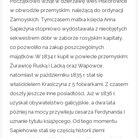
Początkowo wziął w dzierżawę wieś Piskorowice
w obwodzie przemyskim, należącą do ordynacji
Zamoyskich. Tymczasem matka księcia Anna
Sapieżyna stopniowo wydostawała z nieobjętych
sekwestrem dóbr w zaborze rosyjskim kapitały,
co pozwoliło na zakup poszczególnych
majątków. W 1834 r. kupił w powiecie przemyskim:
Żurawicę Ruską i Lacką oraz Wapowce,
natomiast w październiku 1835 r. stał się
właścicielem Krasiczyna z 5 folwarkami. Z czasem
doszły jeszcze inne posiadłości. Już w 1836 r.
uzyskał obywatelstwo galicyjskie, a dwa lata
później na mocy przywileju cesarza Ferdynanda I
uznanie tytułu książęcego. Od tego momentu
Sapiehowie stali się częścią historii ziemi