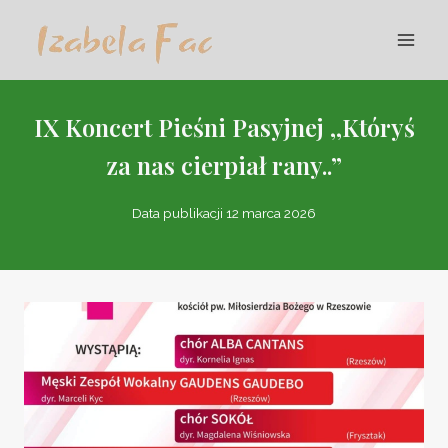
Przejdź
do
treści
IX Koncert Pieśni Pasyjnej ,,Któryś
za nas cierpiał rany..”
Data publikacji
12 marca 2026