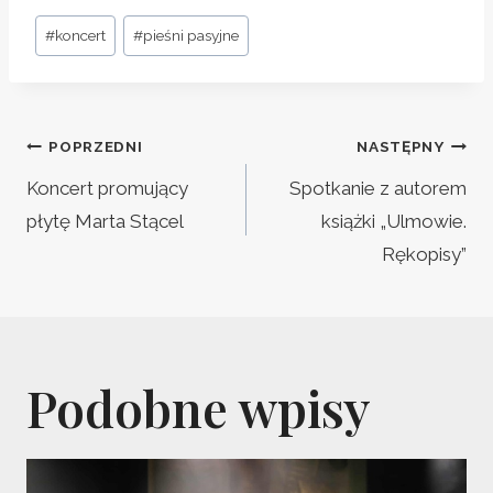
Tagi
#
koncert
#
pieśni pasyjne
wpisu:
Nawigacja
POPRZEDNI
NASTĘPNY
wpisu
Koncert promujący
Spotkanie z autorem
płytę Marta Stącel
książki „Ulmowie.
Rękopisy”
Podobne wpisy